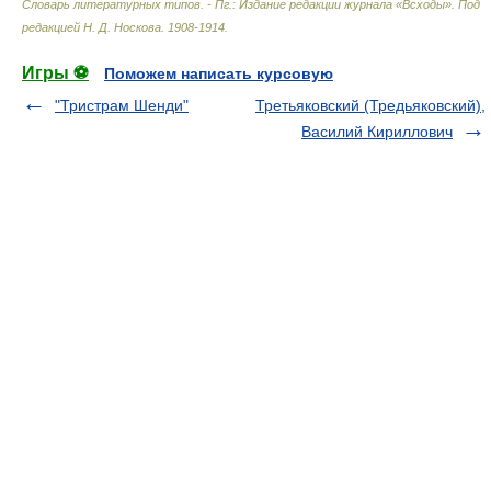
Словарь литературных типов. - Пг.: Издание редакции журнала «Всходы»
.
Под
редакцией Н. Д. Носкова
.
1908-1914
.
Игры ⚽
Поможем написать курсовую
"Тристрам Шенди"
Третьяковский (Тредьяковский),
Василий Кириллович