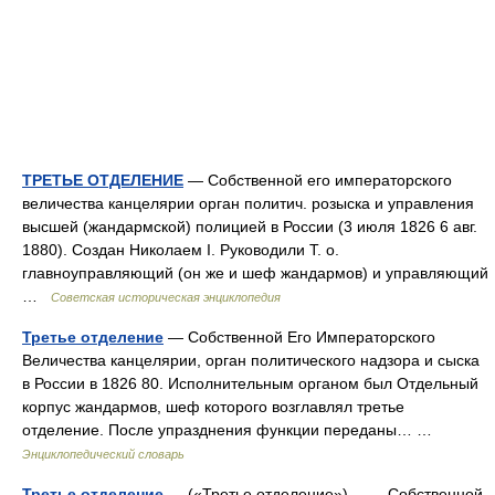
ТРЕТЬЕ ОТДЕЛЕНИЕ
— Собственной его императорского
величества канцелярии орган политич. розыска и управления
высшей (жандармской) полицией в России (3 июля 1826 6 авг.
1880). Создан Николаем I. Руководили Т. о.
главноуправляющий (он же и шеф жандармов) и управляющий
…
Советская историческая энциклопедия
Третье отделение
— Собственной Его Императорского
Величества канцелярии, орган политического надзора и сыска
в России в 1826 80. Исполнительным органом был Отдельный
корпус жандармов, шеф которого возглавлял третье
отделение. После упразднения функции переданы… …
Энциклопедический словарь
Третье отделение
— («Третье отделение») Собственной